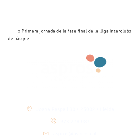
Inici
»
Primera jornada de la fase final de la lliga interclubs
de bàsquet
Contacte
Joana Raspall 30 • 25002 • Lleida
973 278 087
aspros@aspros.cat