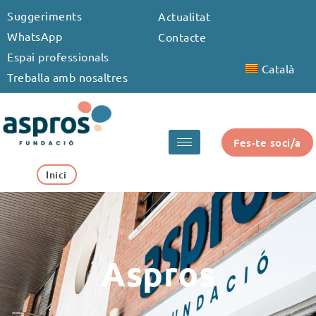
Vés
Suggeriments
Actualitat
al
WhatsApp
Contacte
contingut
Espai professionals
Català
Treballa amb nosaltres
Fes-te soci/a
Inici
Aspros