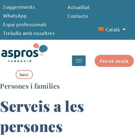
Vés
Suggeriments
Actualitat
al
WhatsApp
Contacte
contingut
Espai professionals
Català
Treballa amb nosaltres
Fes-te soci/a
Inici
Persones i famílies
Serveis a les
persones