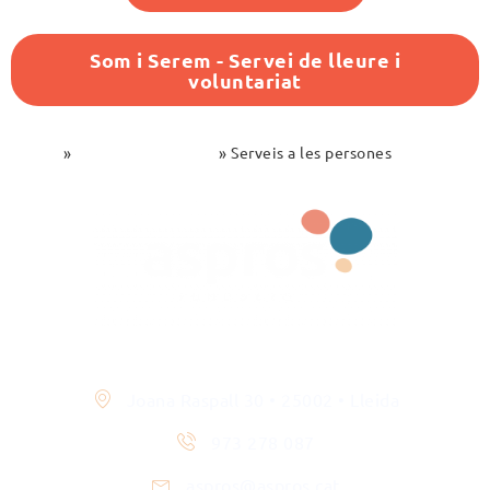
Som i Serem - Servei de lleure i
voluntariat
Inici
»
Persones i famílies
»
Serveis a les persones
Contacte
Joana Raspall 30 • 25002 • Lleida
973 278 087
aspros@aspros.cat