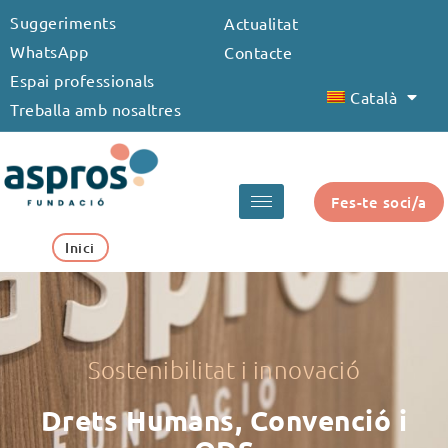
Vés
Suggeriments
Actualitat
al
WhatsApp
Contacte
contingut
Espai professionals
Català
Treballa amb nosaltres
Fes-te soci/a
Inici
Sostenibilitat i innovació
Drets Humans, Convenció i