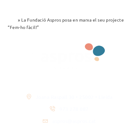
Inici
»
La Fundació Aspros posa en marxa el seu projecte
“Fem-ho fàcil!”
Contacte
Joana Raspall 30 • 25002 • Lleida
973 278 087
aspros@aspros.cat