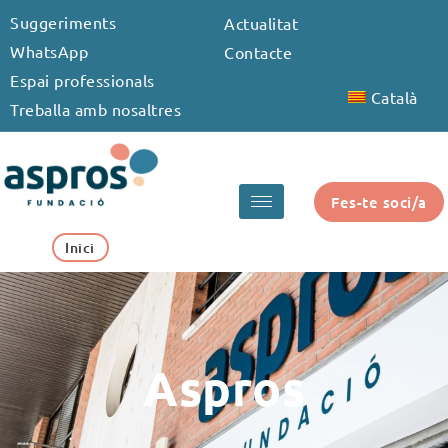
Vés
Suggeriments
Actualitat
al
WhatsApp
Contacte
contingut
Espai professionals
Català
Treballa amb nosaltres
Fes-te soci/a
Inici
Aspros