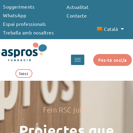
Vés
Suggeriments
Actualitat
al
WhatsApp
Contacte
contingut
Espai professionals
Català
Treballa amb nosaltres
Fes-te soci/a
Inici
Fem RSC junts
Projectes que