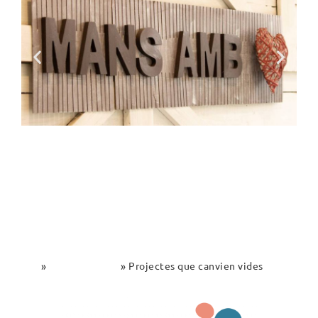
Inici
»
Fem RSC junts
»
Projectes que canvien vides