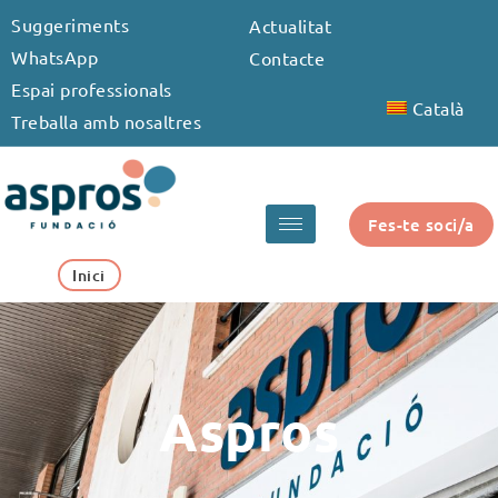
Vés
Suggeriments
Actualitat
al
WhatsApp
Contacte
contingut
Espai professionals
Català
Treballa amb nosaltres
Fes-te soci/a
Inici
Aspros