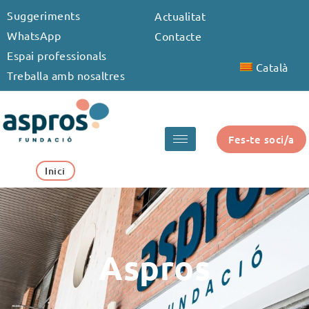
Vés
Suggeriments
Actualitat
al
WhatsApp
Contacte
contingut
Espai professionals
Català
Treballa amb nosaltres
Fes-te soci/a
Inici
Aspros