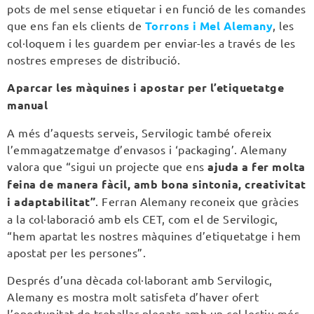
pots de mel sense etiquetar i en funció de les comandes
que ens fan els clients de
Torrons i Mel Alemany
, les
col·loquem i les guardem per enviar-les a través de les
nostres empreses de distribució.
Aparcar les màquines i apostar per l’etiquetatge
manual
A més d’aquests serveis, Servilogic també ofereix
l’emmagatzematge d’envasos i ‘packaging’. Alemany
valora que “sigui un projecte que ens
ajuda a fer molta
feina de manera fàcil, amb bona sintonia, creativitat
i adaptabilitat”
. Ferran Alemany reconeix que gràcies
a la col·laboració amb els CET, com el de Servilogic,
“hem apartat les nostres màquines d’etiquetatge i hem
apostat per les persones”.
Després d’una dècada col·laborant amb Servilogic,
Alemany es mostra molt satisfeta d’haver ofert
l’oportunitat de treballar plegats amb un col·lectiu més