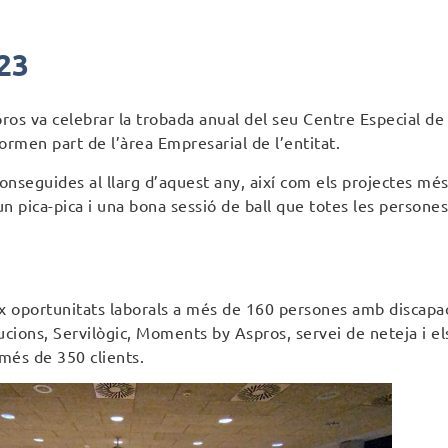
23
os va celebrar la trobada anual del seu Centre Especial de Tr
ormen part de l’àrea Empresarial de l’entitat.
conseguides al llarg d’aquest any, així com els projectes mé
n pica-pica i una bona sessió de ball que totes les persones
x oportunitats laborals a més de 160 persones amb discapaci
lucions, Servilògic, Moments by Aspros, servei de neteja i e
a més de 350 clients.