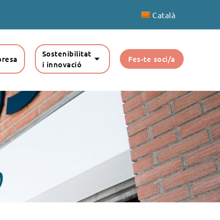
Català
Sostenibilitat
presa
Fes-te soci/a
i innovació