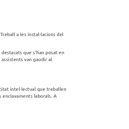
eball a les instal·lacions del
s destacats que s’han posat en
 assistents van gaudir al
tat intel·lectual que treballen
ls enclavaments laborals. A