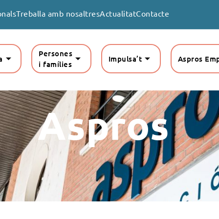
onals
Treballa amb nosaltres
Actualitat
Contacte
Persones
a
Impulsa’t
Aspros Em
i famílies
Aspros