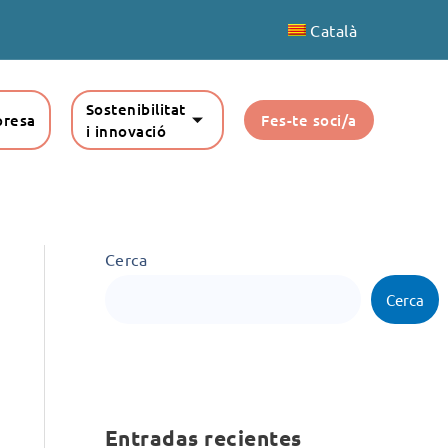
Català
Sostenibilitat
presa
Fes-te soci/a
i innovació
Cerca
Cerca
Entradas recientes