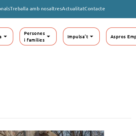
onals
Treballa amb nosaltres
Actualitat
Contacte
Persones
a
Impulsa’t
Aspros Em
i famílies