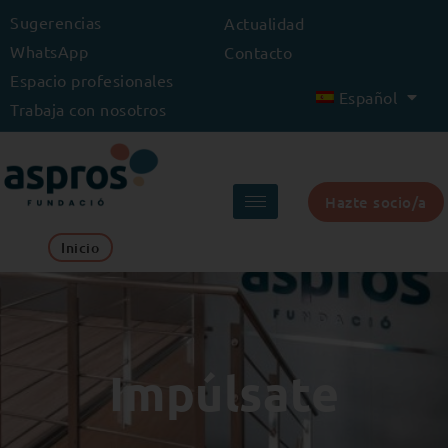
Ir
Sugerencias
Actualidad
al
WhatsApp
Contacto
contenido
Espacio profesionales
Español
Trabaja con nosotros
Hazte socio/a
Inicio
Impúlsate