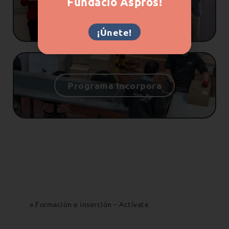
Fundació Aspros!
Inserción (PFI)
¡Únete!
Programa Incorpora
Inici
»
Formación e inserción – Actívate