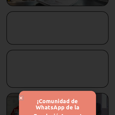
Servicio prelaboral
EMS (Equipo
Multidisciplinario de Apoyo)
¡Comunidad de
WhatsApp de la
Programa de Formación e